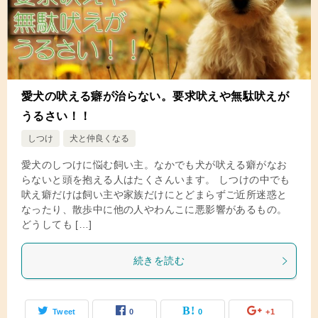
愛犬の吠える癖が治らない。要求吠えや無駄吠えが
うるさい！！
しつけ
犬と仲良くなる
愛犬のしつけに悩む飼い主。なかでも犬が吠える癖がなお
らないと頭を抱える人はたくさんいます。 しつけの中でも
吠え癖だけは飼い主や家族だけにとどまらずご近所迷惑と
なったり、散歩中に他の人やわんこに悪影響があるもの。
どうしても […]
続きを読む
Tweet
0
0
+1