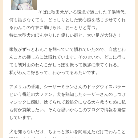
そばに秋田犬がいる環境で過ごした子供時代。
何も話さなくても、どっしりとした安心感を感じさせてくれ
るわんこの存在に助けられ、おっとりと育つ。
特に大型犬のぼんやりした優しい顔と、太い足が大好き！
家族がずっとわんこを飼っていて慣れていたので、自然とわ
んことの接し方には慣れています。そのせいか、どこに行っ
ても初対面のわんこがしっぽを振って挨拶に来てくれる。
私がわんこ好きって、わかってるみたいです。
アメリカの番組、シーザーミランさんのドッグウィスパラー
という番組の大ファン。犬を熟知したシーザーさんのしつけ
マジックに感動。捨てられて殺処分になる犬を救うために私
も何か貢献したい。そんな思いからこのブログで情報を発信
しています。
犬を知らないだけ、ちょっと扱いを間違えただけでわんこと