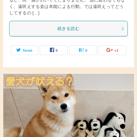
ると、尚一層かわいくてたまりません。 誰に教わるでもな
く、遠吠えする姿は本能による行動。では遠吠えってどう
してするの […]
続きを読む
Tweet
0
0
+1