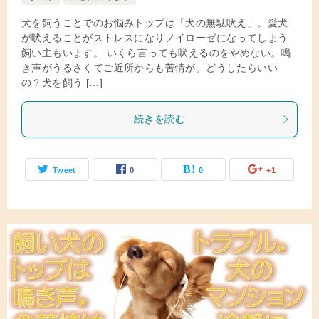
犬を飼うことでのお悩みトップは「犬の無駄吠え」。愛犬
が吠えることがストレスになりノイローゼになってしまう
飼い主もいます。 いくら言っても吠えるのをやめない。鳴
き声がうるさくてご近所からも苦情が。どうしたらいい
の？犬を飼う […]
続きを読む
Tweet
0
0
+1