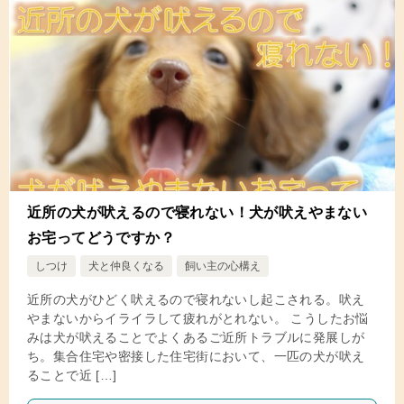
近所の犬が吠えるので寝れない！犬が吠えやまない
お宅ってどうですか？
しつけ
犬と仲良くなる
飼い主の心構え
近所の犬がひどく吠えるので寝れないし起こされる。吠え
やまないからイライラして疲れがとれない。 こうしたお悩
みは犬が吠えることでよくあるご近所トラブルに発展しが
ち。集合住宅や密接した住宅街において、一匹の犬が吠え
ることで近 […]