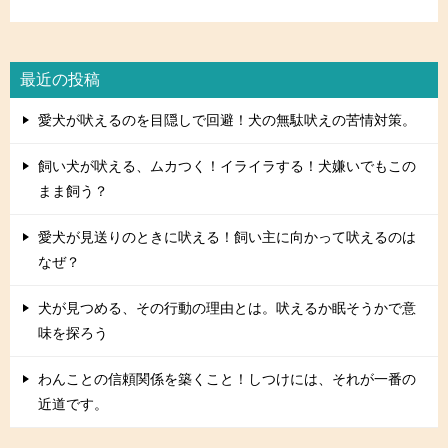
最近の投稿
愛犬が吠えるのを目隠しで回避！犬の無駄吠えの苦情対策。
飼い犬が吠える、ムカつく！イライラする！犬嫌いでもこの
まま飼う？
愛犬が見送りのときに吠える！飼い主に向かって吠えるのは
なぜ？
犬が見つめる、その行動の理由とは。吠えるか眠そうかで意
味を探ろう
わんことの信頼関係を築くこと！しつけには、それが一番の
近道です。