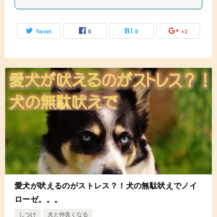
Tweet
0
0
+1
愛犬が吠えるのがストレス？！犬の無駄吠えでノイ
ローゼ。。。
しつけ
犬と仲良くなる