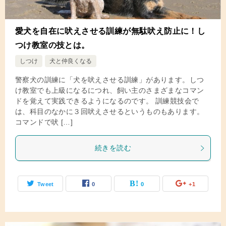
愛犬を自在に吠えさせる訓練が無駄吠え防止に！し
つけ教室の技とは。
しつけ
犬と仲良くなる
警察犬の訓練に「犬を吠えさせる訓練」があります。しつ
け教室でも上級になるにつれ、飼い主のさまざまなコマン
ドを覚えて実践できるようになるのです。 訓練競技会で
は、科目のなかに３回吠えさせるというものもあります。
コマンドで吠 […]
続きを読む
Tweet
0
0
+1