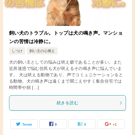
飼い犬のトラブル。トップは犬の鳴き声。マンショ
ンの苦情は冷静に。
しつけ
飼い主の心構え
犬の飼い主としての悩みは吠え癖であることが多い。また
近所迷惑で悩む住民も犬が吠えるその鳴き声に悩んでいま
す。 犬は吠える動物であり、声でコミュニケーションをと
る動物。犬の鳴き声は遠くまで聞こえやすく集合住宅では
時間帯や頻 […]
続きを読む
Tweet
0
0
+1