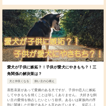
愛犬が子供に嫉妬？！子供が愛犬にやきもち？！三
角関係の解決策は？
犬と仲良くなる
飼い主の心構え
喜怒哀楽があって愛嬌のある犬ですが、子供や恋人に嫉妬
してやきもちを焼くことは珍しくありません。 大好きな飼
い主の愛情を独占したいという欲求。あるいは家族内の序
列に関連した行動であるとも言われています。 反応 […]