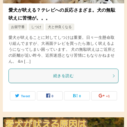
愛犬が吠える？テレビへの反応さまざま。犬の無駄
吠えに苦情が。。。
お留守番
しつけ
犬と仲良くなる
愛犬が吠えることに対してしつけは重要。日々一生懸命取
り組んでますが、大画面テレビを買ったら激しく吠えるよ
うになってしまい困っています。 犬の無駄吠えはご近所と
の距離が近い昨今、近所迷惑となり苦情にもなりかねませ
ん。 &n […]
続きを読む
Tweet
0
0
+1