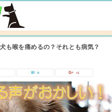
犬も喉を痛めるの？それとも病気？
0
0
+1