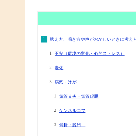
吠え方、鳴き方や声がおかしいときに考え
不安（環境の変化・心的ストレス）
老化
病気・けが
気管支炎・気管虚脱
ケンネルコフ
骨折・脱臼