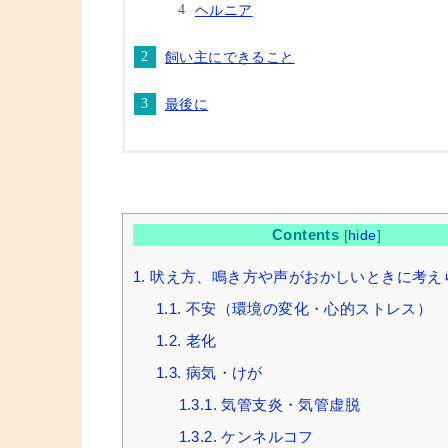
ヘルニア
飼い主にできること
最後に
Contents
[
hide
]
1.
吠え方、鳴き方や声がおかしいときに考え
1.1.
不安（環境の変化・心的ストレス）
1.2.
老化
1.3.
病気・けが
1.3.1.
気管支炎・気管虚脱
1.3.2.
ケンネルコフ