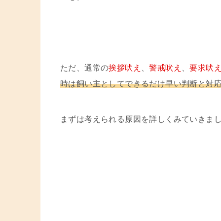
ただ、通常の
挨拶吠え
、
警戒吠え
、
要求吠
時は飼い主としてできるだけ早い判断と対
まずは考えられる原因を詳しくみていきま