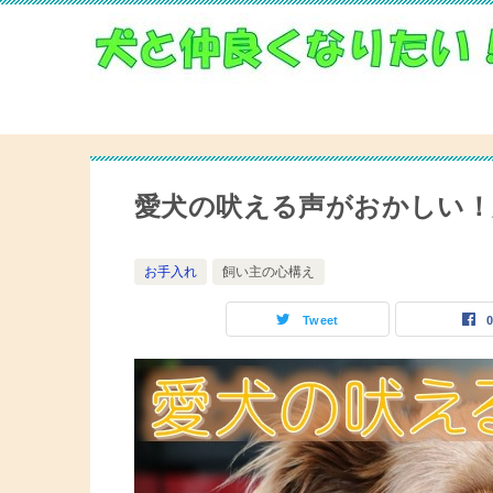
愛犬の吠える声がおかしい！
お手入れ
飼い主の心構え
Tweet