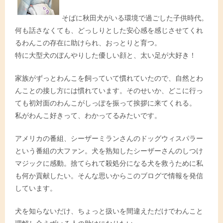
そばに秋田犬がいる環境で過ごした子供時代。
何も話さなくても、どっしりとした安心感を感じさせてくれ
るわんこの存在に助けられ、おっとりと育つ。
特に大型犬のぼんやりした優しい顔と、太い足が大好き！
家族がずっとわんこを飼っていて慣れていたので、自然とわ
んことの接し方には慣れています。そのせいか、どこに行っ
ても初対面のわんこがしっぽを振って挨拶に来てくれる。
私がわんこ好きって、わかってるみたいです。
アメリカの番組、シーザーミランさんのドッグウィスパラー
という番組の大ファン。犬を熟知したシーザーさんのしつけ
マジックに感動。捨てられて殺処分になる犬を救うために私
も何か貢献したい。そんな思いからこのブログで情報を発信
しています。
犬を知らないだけ、ちょっと扱いを間違えただけでわんこと