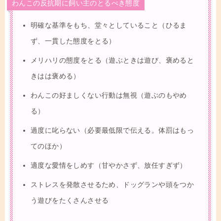
わんこの反抗期に飼い主のとるべき態度
明確な基準をもち、堂々としていること（ひるま
ず、一貫した態度をとる）
メリハリの態度をとる（遊ぶときは遊び、褒めると
きはは褒める）
わんこの好ましくない行動は無視（遊ぶのもやめ
る）
過度に叱らない（必要最低限で伝える。体罰はもっ
てのほか）
適度な愛情をしめす（甘やかさず、放任すぎず）
ストレスを発散させるため、ドッグランや頭をつか
う遊びをたくさんさせる