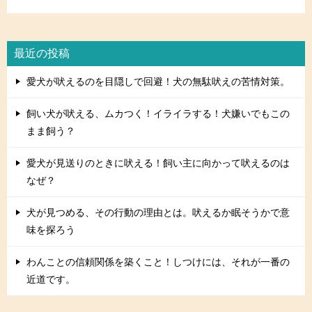
最近の投稿
愛犬が吠えるのを目隠しで回避！犬の無駄吠えの苦情対策。
飼い犬が吠える、ムカつく！イライラする！犬嫌いでもこの
まま飼う？
愛犬が見送りのときに吠える！飼い主に向かって吠えるのは
なぜ？
犬が見つめる、その行動の理由とは。吠えるか眠そうかで意
味を探ろう
わんことの信頼関係を築くこと！しつけには、それが一番の
近道です。