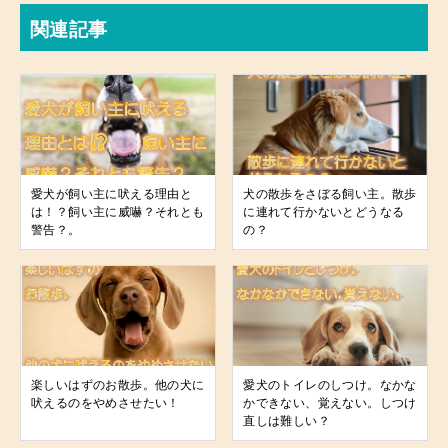
関連記事
愛犬が飼い主に吠える理由と
犬の散歩をさぼる飼い主。散歩
は！？飼い主に威嚇？それとも
に連れて行かないとどうなる
警告？。
の？
楽しいはずのお散歩。他の犬に
愛犬のトイレのしつけ。なかな
吠えるのをやめさせたい！
かできない、覚えない。しつけ
直しは難しい？