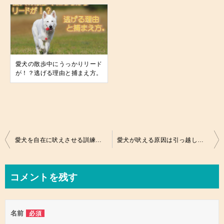
愛犬の散歩中にうっかりリード
が！？逃げる理由と捕まえ方。
投
愛犬を自在に吠えさせる訓練が無駄吠え防止に！しつけ教室の技とは。
愛犬が吠える原因は引っ越し後のストレス！心のケアと手続きは万端？
稿
ナ
コメントを残す
ビ
ゲ
名前
必須
ー