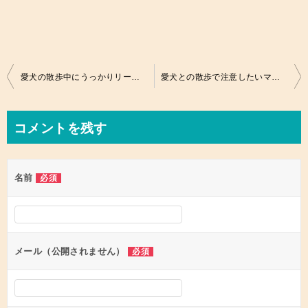
投
愛犬の散歩中にうっかりリードが！？逃げる理由と捕まえ方。
愛犬との散歩で注意したいマダニ。予防と治療、その症状とは。
稿
ナ
コメントを残す
ビ
ゲ
名前
必須
ー
シ
ョ
ン
メール（公開されません）
必須