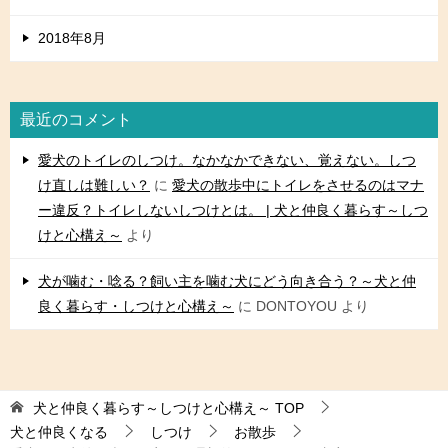
2018年8月
最近のコメント
愛犬のトイレのしつけ。なかなかできない、覚えない。しつ
け直しは難しい？
に
愛犬の散歩中にトイレをさせるのはマナ
ー違反？トイレしないしつけとは。 | 犬と仲良く暮らす～しつ
けと心構え～
より
犬が噛む・唸る？飼い主を噛む犬にどう向き合う？～犬と仲
良く暮らす・しつけと心構え～
に
DONTOYOU
より
犬と仲良く暮らす～しつけと心構え～
TOP
犬と仲良くなる
しつけ
お散歩