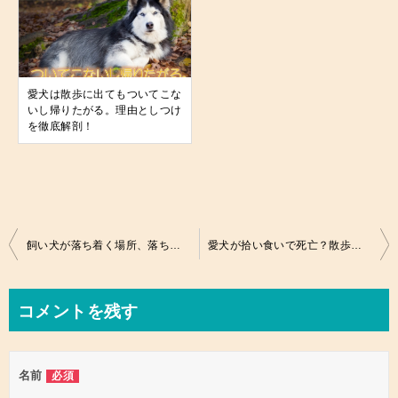
愛犬は散歩に出てもついてこな
いし帰りたがる。理由としつけ
を徹底解剖！
投
飼い犬が落ち着く場所、落ち着かせるにはどうするの？
愛犬が拾い食いで死亡？散歩中の石の拾い食いは吐かせるべき！
稿
ナ
コメントを残す
ビ
ゲ
名前
必須
ー