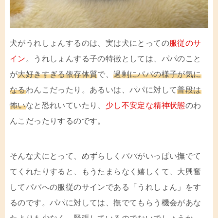
犬がうれしょんするのは、実は犬にとっての
服従のサ
イン
。うれしょんする子の特徴としては、パパのこと
が
大好きすぎる依存体質
で、
過剰にパパの様子が気に
なる
わんこだったり。あるいは、パパに対して
普段は
怖い
なと恐れいていたり、
少し不安定な精神状態
のわ
んこだったりするのです。
そんな犬にとって、めずらしくパパがいっぱい撫でて
てくれたりすると、もうたまらなく嬉しくて、大興奮
してパパへの服従のサインである「うれしょん」をす
るのです。パパに対しては、撫でてもらう機会があな