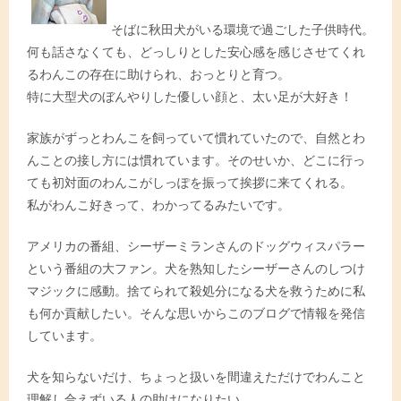
そばに秋田犬がいる環境で過ごした子供時代。
何も話さなくても、どっしりとした安心感を感じさせてくれ
るわんこの存在に助けられ、おっとりと育つ。
特に大型犬のぼんやりした優しい顔と、太い足が大好き！
家族がずっとわんこを飼っていて慣れていたので、自然とわ
んことの接し方には慣れています。そのせいか、どこに行っ
ても初対面のわんこがしっぽを振って挨拶に来てくれる。
私がわんこ好きって、わかってるみたいです。
アメリカの番組、シーザーミランさんのドッグウィスパラー
という番組の大ファン。犬を熟知したシーザーさんのしつけ
マジックに感動。捨てられて殺処分になる犬を救うために私
も何か貢献したい。そんな思いからこのブログで情報を発信
しています。
犬を知らないだけ、ちょっと扱いを間違えただけでわんこと
理解し合えずいる人の助けになりたい。