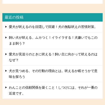
最近の投稿
愛犬が吠えるのを目隠しで回避！犬の無駄吠えの苦情対策。
飼い犬が吠える、ムカつく！イライラする！犬嫌いでもこの
まま飼う？
愛犬が見送りのときに吠える！飼い主に向かって吠えるのは
なぜ？
犬が見つめる、その行動の理由とは。吠えるか眠そうかで意
味を探ろう
わんことの信頼関係を築くこと！しつけには、それが一番の
近道です。