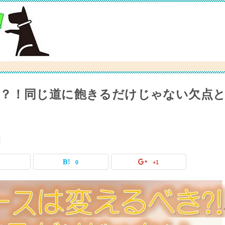
？！同じ道に飽きるだけじゃない欠点
0
0
+1