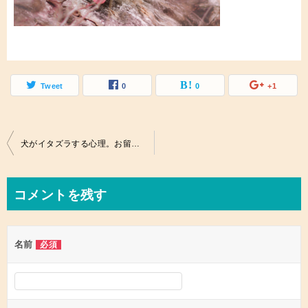
Tweet
0
0
+1
投
犬がイタズラする心理。お留守番時のイタズラ防止策は？
稿
ナ
コメントを残す
ビ
ゲ
名前
必須
ー
シ
ョ