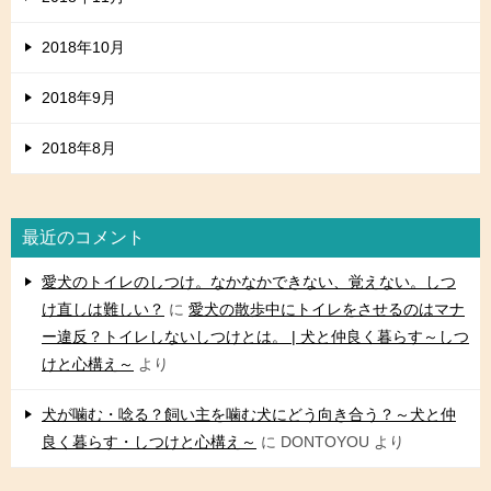
2018年10月
2018年9月
2018年8月
最近のコメント
愛犬のトイレのしつけ。なかなかできない、覚えない。しつ
け直しは難しい？
に
愛犬の散歩中にトイレをさせるのはマナ
ー違反？トイレしないしつけとは。 | 犬と仲良く暮らす～しつ
けと心構え～
より
犬が噛む・唸る？飼い主を噛む犬にどう向き合う？～犬と仲
良く暮らす・しつけと心構え～
に
DONTOYOU
より