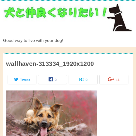
Good way to live with your dog!
wallhaven-313334_1920x1200
Tweet
0
0
+1