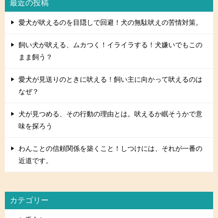
最近の投稿
愛犬が吠えるのを目隠しで回避！犬の無駄吠えの苦情対策。
飼い犬が吠える、ムカつく！イライラする！犬嫌いでもこの
まま飼う？
愛犬が見送りのときに吠える！飼い主に向かって吠えるのは
なぜ？
犬が見つめる、その行動の理由とは。吠えるか眠そうかで意
味を探ろう
わんことの信頼関係を築くこと！しつけには、それが一番の
近道です。
カテゴリー