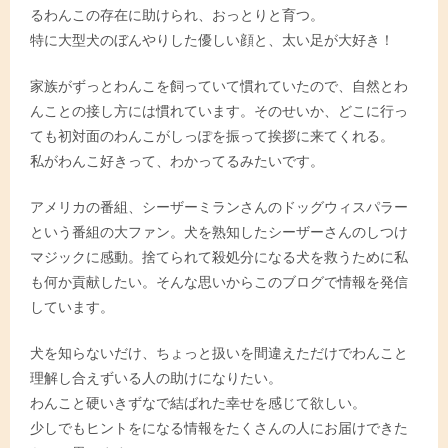
るわんこの存在に助けられ、おっとりと育つ。
特に大型犬のぼんやりした優しい顔と、太い足が大好き！
家族がずっとわんこを飼っていて慣れていたので、自然とわ
んことの接し方には慣れています。そのせいか、どこに行っ
ても初対面のわんこがしっぽを振って挨拶に来てくれる。
私がわんこ好きって、わかってるみたいです。
アメリカの番組、シーザーミランさんのドッグウィスパラー
という番組の大ファン。犬を熟知したシーザーさんのしつけ
マジックに感動。捨てられて殺処分になる犬を救うために私
も何か貢献したい。そんな思いからこのブログで情報を発信
しています。
犬を知らないだけ、ちょっと扱いを間違えただけでわんこと
理解し合えずいる人の助けになりたい。
わんこと硬いきずなで結ばれた幸せを感じて欲しい。
少しでもヒントをになる情報をたくさんの人にお届けできた