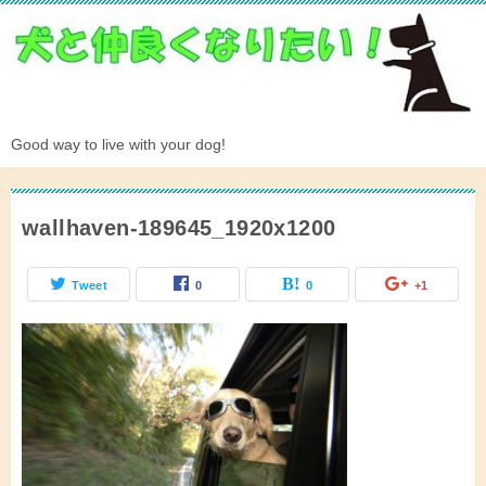
Good way to live with your dog!
wallhaven-189645_1920x1200
Tweet
0
0
+1