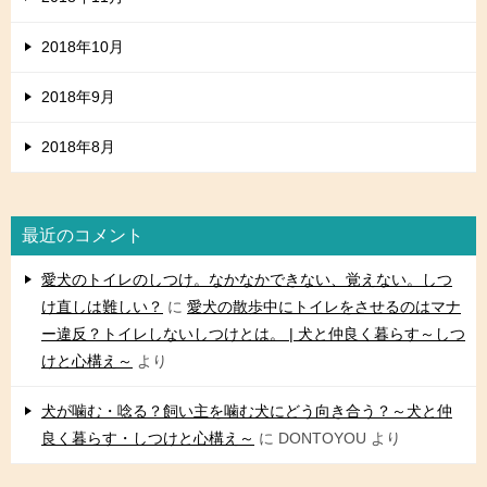
2018年10月
2018年9月
2018年8月
最近のコメント
愛犬のトイレのしつけ。なかなかできない、覚えない。しつ
け直しは難しい？
に
愛犬の散歩中にトイレをさせるのはマナ
ー違反？トイレしないしつけとは。 | 犬と仲良く暮らす～しつ
けと心構え～
より
犬が噛む・唸る？飼い主を噛む犬にどう向き合う？～犬と仲
良く暮らす・しつけと心構え～
に
DONTOYOU
より