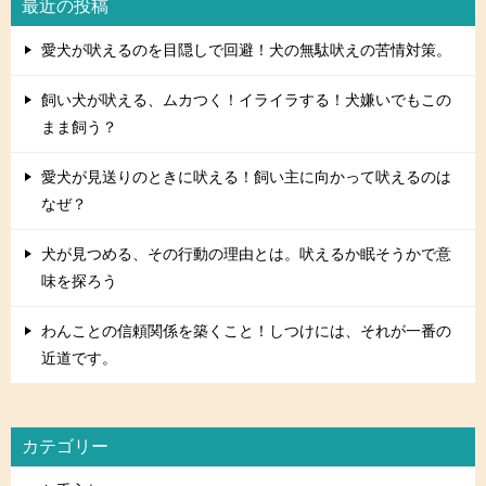
最近の投稿
愛犬が吠えるのを目隠しで回避！犬の無駄吠えの苦情対策。
飼い犬が吠える、ムカつく！イライラする！犬嫌いでもこの
まま飼う？
愛犬が見送りのときに吠える！飼い主に向かって吠えるのは
なぜ？
犬が見つめる、その行動の理由とは。吠えるか眠そうかで意
味を探ろう
わんことの信頼関係を築くこと！しつけには、それが一番の
近道です。
カテゴリー