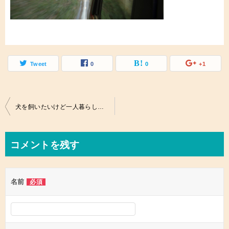
Tweet
0
0
+1
投
犬を飼いたいけど一人暮らし。留守番がかわいそう？！しつけのポイントは？
稿
ナ
コメントを残す
ビ
ゲ
名前
必須
ー
シ
ョ