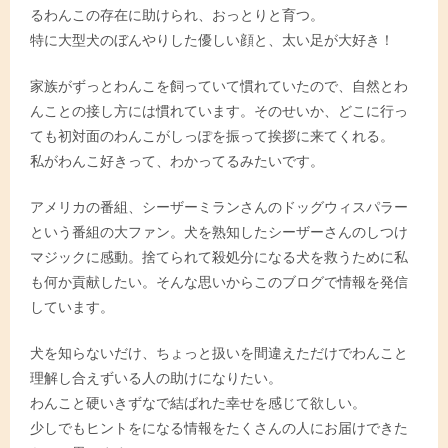
るわんこの存在に助けられ、おっとりと育つ。
特に大型犬のぼんやりした優しい顔と、太い足が大好き！
家族がずっとわんこを飼っていて慣れていたので、自然とわ
んことの接し方には慣れています。そのせいか、どこに行っ
ても初対面のわんこがしっぽを振って挨拶に来てくれる。
私がわんこ好きって、わかってるみたいです。
アメリカの番組、シーザーミランさんのドッグウィスパラー
という番組の大ファン。犬を熟知したシーザーさんのしつけ
マジックに感動。捨てられて殺処分になる犬を救うために私
も何か貢献したい。そんな思いからこのブログで情報を発信
しています。
犬を知らないだけ、ちょっと扱いを間違えただけでわんこと
理解し合えずいる人の助けになりたい。
わんこと硬いきずなで結ばれた幸せを感じて欲しい。
少しでもヒントをになる情報をたくさんの人にお届けできた