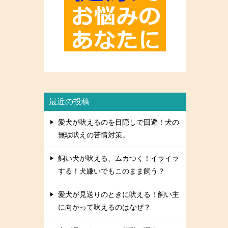
最近の投稿
愛犬が吠えるのを目隠しで回避！犬の
無駄吠えの苦情対策。
飼い犬が吠える、ムカつく！イライラ
する！犬嫌いでもこのまま飼う？
愛犬が見送りのときに吠える！飼い主
に向かって吠えるのはなぜ？