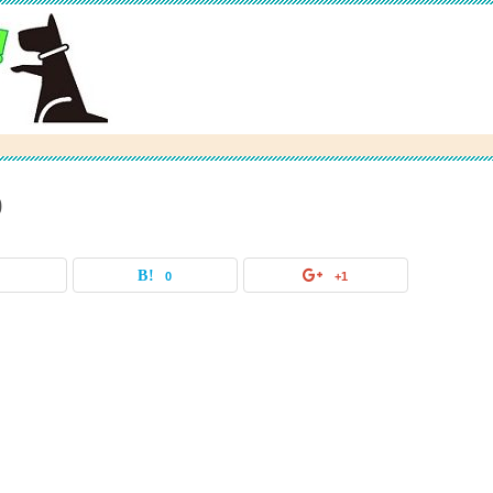
0
0
0
+1