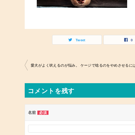
Tweet
0
投
愛犬がよく吠えるのが悩み。 ケージで唸るのをやめさせるに
稿
ナ
コメントを残す
ビ
ゲ
ー
名前
必須
シ
ョ