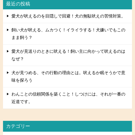
最近の投稿
愛犬が吠えるのを目隠しで回避！犬の無駄吠えの苦情対策。
飼い犬が吠える、ムカつく！イライラする！犬嫌いでもこの
まま飼う？
愛犬が見送りのときに吠える！飼い主に向かって吠えるのは
なぜ？
犬が見つめる、その行動の理由とは。吠えるか眠そうかで意
味を探ろう
わんことの信頼関係を築くこと！しつけには、それが一番の
近道です。
カテゴリー