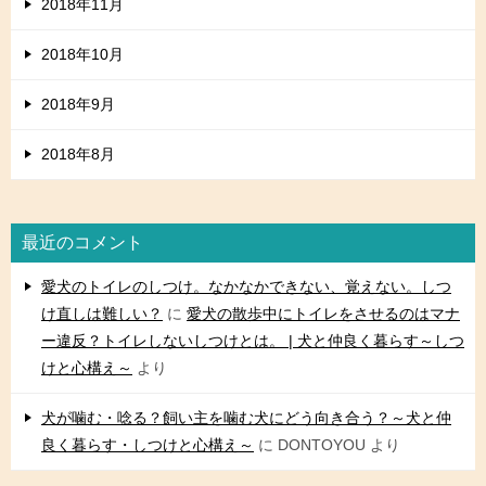
2018年11月
2018年10月
2018年9月
2018年8月
最近のコメント
愛犬のトイレのしつけ。なかなかできない、覚えない。しつ
け直しは難しい？
に
愛犬の散歩中にトイレをさせるのはマナ
ー違反？トイレしないしつけとは。 | 犬と仲良く暮らす～しつ
けと心構え～
より
犬が噛む・唸る？飼い主を噛む犬にどう向き合う？～犬と仲
良く暮らす・しつけと心構え～
に
DONTOYOU
より