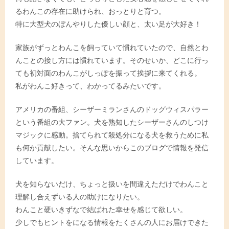
るわんこの存在に助けられ、おっとりと育つ。
特に大型犬のぼんやりした優しい顔と、太い足が大好き！
家族がずっとわんこを飼っていて慣れていたので、自然とわ
んことの接し方には慣れています。そのせいか、どこに行っ
ても初対面のわんこがしっぽを振って挨拶に来てくれる。
私がわんこ好きって、わかってるみたいです。
アメリカの番組、シーザーミランさんのドッグウィスパラー
という番組の大ファン。犬を熟知したシーザーさんのしつけ
マジックに感動。捨てられて殺処分になる犬を救うために私
も何か貢献したい。そんな思いからこのブログで情報を発信
しています。
犬を知らないだけ、ちょっと扱いを間違えただけでわんこと
理解し合えずいる人の助けになりたい。
わんこと硬いきずなで結ばれた幸せを感じて欲しい。
少しでもヒントをになる情報をたくさんの人にお届けできた