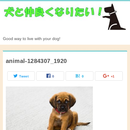
Good way to live with your dog!
animal-1284307_1920
Tweet
0
0
+1