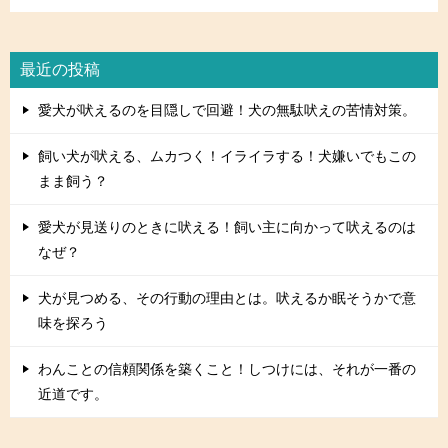
最近の投稿
愛犬が吠えるのを目隠しで回避！犬の無駄吠えの苦情対策。
飼い犬が吠える、ムカつく！イライラする！犬嫌いでもこの
まま飼う？
愛犬が見送りのときに吠える！飼い主に向かって吠えるのは
なぜ？
犬が見つめる、その行動の理由とは。吠えるか眠そうかで意
味を探ろう
わんことの信頼関係を築くこと！しつけには、それが一番の
近道です。