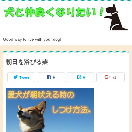
Good way to live with your dog!
朝日を浴びる柴
Tweet
0
0
+1