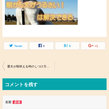
Tweet
0
0
+1
投
愛犬が朝吠える時のしつけ方法。朝から犬がうるさい！は解決できる。
稿
ナ
コメントを残す
ビ
ゲ
名前
必須
ー