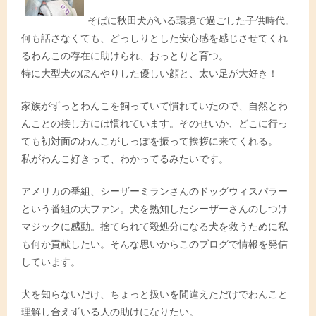
そばに秋田犬がいる環境で過ごした子供時代。
何も話さなくても、どっしりとした安心感を感じさせてくれ
るわんこの存在に助けられ、おっとりと育つ。
特に大型犬のぼんやりした優しい顔と、太い足が大好き！
家族がずっとわんこを飼っていて慣れていたので、自然とわ
んことの接し方には慣れています。そのせいか、どこに行っ
ても初対面のわんこがしっぽを振って挨拶に来てくれる。
私がわんこ好きって、わかってるみたいです。
アメリカの番組、シーザーミランさんのドッグウィスパラー
という番組の大ファン。犬を熟知したシーザーさんのしつけ
マジックに感動。捨てられて殺処分になる犬を救うために私
も何か貢献したい。そんな思いからこのブログで情報を発信
しています。
犬を知らないだけ、ちょっと扱いを間違えただけでわんこと
理解し合えずいる人の助けになりたい。