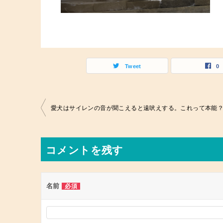
Tweet
0
投
愛犬はサイレンの音が聞こえると遠吠えする。これって本能
稿
ナ
コメントを残す
ビ
ゲ
ー
名前
必須
シ
ョ