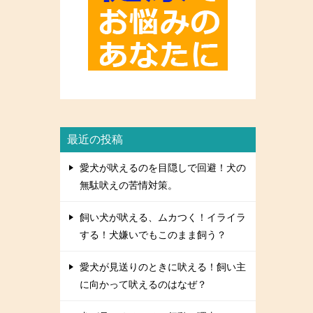
最近の投稿
愛犬が吠えるのを目隠しで回避！犬の
無駄吠えの苦情対策。
飼い犬が吠える、ムカつく！イライラ
する！犬嫌いでもこのまま飼う？
愛犬が見送りのときに吠える！飼い主
に向かって吠えるのはなぜ？