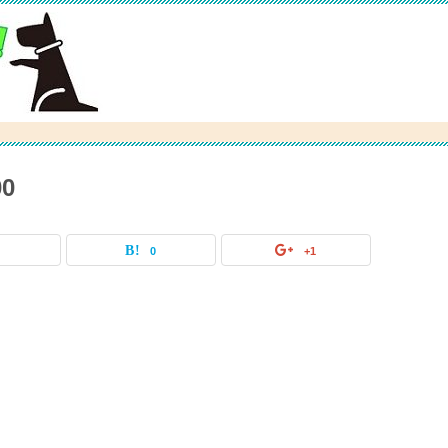
00
0
0
+1