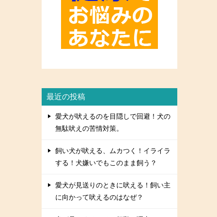
最近の投稿
愛犬が吠えるのを目隠しで回避！犬の
無駄吠えの苦情対策。
飼い犬が吠える、ムカつく！イライラ
する！犬嫌いでもこのまま飼う？
愛犬が見送りのときに吠える！飼い主
に向かって吠えるのはなぜ？