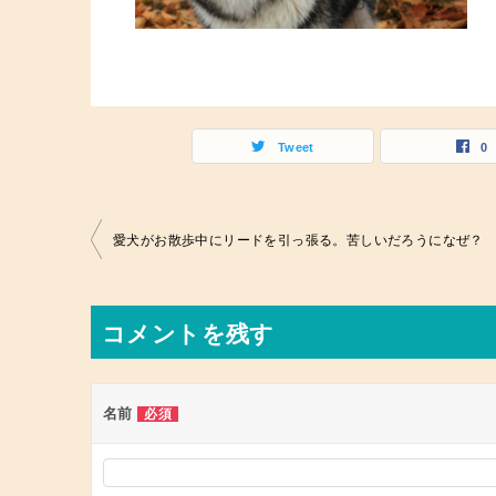
Tweet
0
投
愛犬がお散歩中にリードを引っ張る。苦しいだろうになぜ？
稿
ナ
コメントを残す
ビ
ゲ
ー
名前
必須
シ
ョ