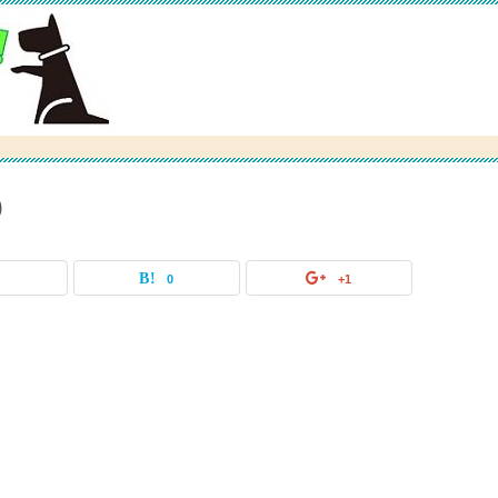
0
0
0
+1