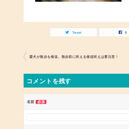
Tweet
0
投
愛犬が散歩を催促。散歩前に吠える催促吠えは要注意！
稿
ナ
コメントを残す
ビ
ゲ
ー
名前
必須
シ
ョ