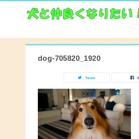
dog-705820_1920
Tweet