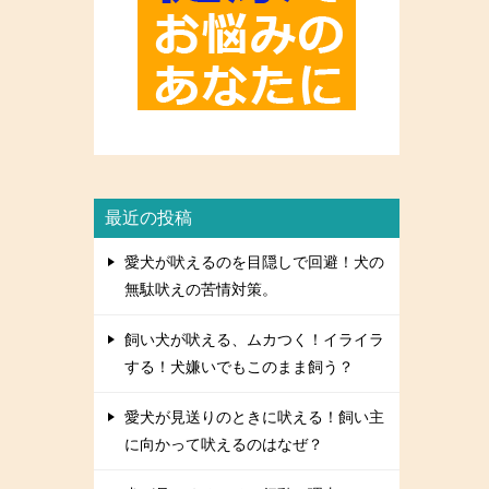
最近の投稿
愛犬が吠えるのを目隠しで回避！犬の
無駄吠えの苦情対策。
飼い犬が吠える、ムカつく！イライラ
する！犬嫌いでもこのまま飼う？
愛犬が見送りのときに吠える！飼い主
に向かって吠えるのはなぜ？