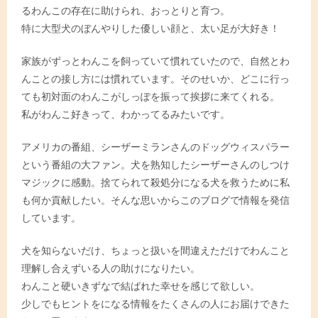
るわんこの存在に助けられ、おっとりと育つ。
特に大型犬のぼんやりした優しい顔と、太い足が大好き！
家族がずっとわんこを飼っていて慣れていたので、自然とわ
んことの接し方には慣れています。そのせいか、どこに行っ
ても初対面のわんこがしっぽを振って挨拶に来てくれる。
私がわんこ好きって、わかってるみたいです。
アメリカの番組、シーザーミランさんのドッグウィスパラー
という番組の大ファン。犬を熟知したシーザーさんのしつけ
マジックに感動。捨てられて殺処分になる犬を救うために私
も何か貢献したい。そんな思いからこのブログで情報を発信
しています。
犬を知らないだけ、ちょっと扱いを間違えただけでわんこと
理解し合えずいる人の助けになりたい。
わんこと硬いきずなで結ばれた幸せを感じて欲しい。
少しでもヒントをになる情報をたくさんの人にお届けできた