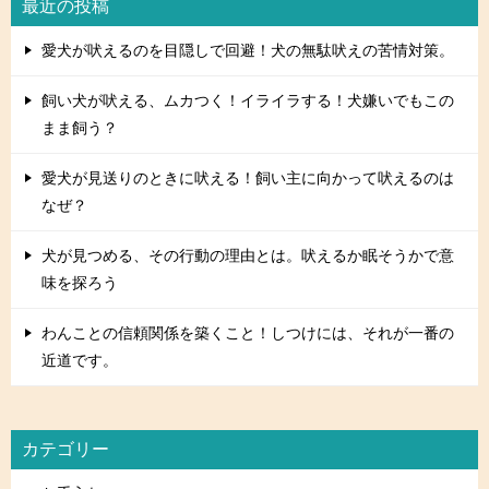
最近の投稿
愛犬が吠えるのを目隠しで回避！犬の無駄吠えの苦情対策。
飼い犬が吠える、ムカつく！イライラする！犬嫌いでもこの
まま飼う？
愛犬が見送りのときに吠える！飼い主に向かって吠えるのは
なぜ？
犬が見つめる、その行動の理由とは。吠えるか眠そうかで意
味を探ろう
わんことの信頼関係を築くこと！しつけには、それが一番の
近道です。
カテゴリー