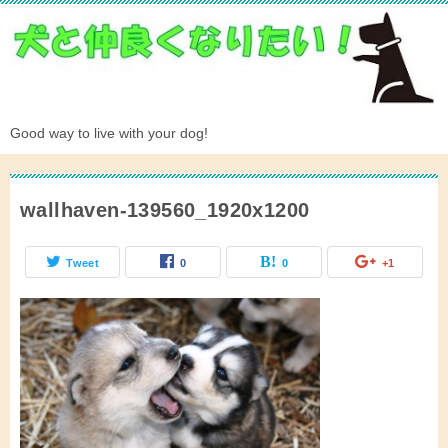
Good way to live with your dog!
wallhaven-139560_1920x1200
Tweet
0
0
+1