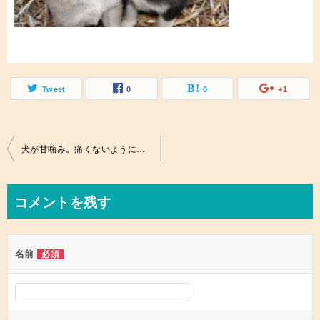
Tweet
0
0
+1
投
犬が甘噛み。痛くないように噛むのは愛情表現？嬉しすぎて噛む心理とは
稿
ナ
コメントを残す
ビ
ゲ
名前
必須
ー
シ
ョ