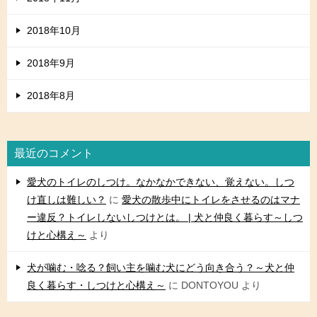
2018年10月
2018年9月
2018年8月
最近のコメント
愛犬のトイレのしつけ。なかなかできない、覚えない。しつ
け直しは難しい？
に
愛犬の散歩中にトイレをさせるのはマナ
ー違反？トイレしないしつけとは。 | 犬と仲良く暮らす～しつ
けと心構え～
より
犬が噛む・唸る？飼い主を噛む犬にどう向き合う？～犬と仲
良く暮らす・しつけと心構え～
に
DONTOYOU
より