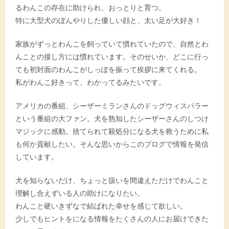
るわんこの存在に助けられ、おっとりと育つ。
特に大型犬のぼんやりした優しい顔と、太い足が大好き！
家族がずっとわんこを飼っていて慣れていたので、自然とわ
んことの接し方には慣れています。そのせいか、どこに行っ
ても初対面のわんこがしっぽを振って挨拶に来てくれる。
私がわんこ好きって、わかってるみたいです。
アメリカの番組、シーザーミランさんのドッグウィスパラー
という番組の大ファン。犬を熟知したシーザーさんのしつけ
マジックに感動。捨てられて殺処分になる犬を救うために私
も何か貢献したい。そんな思いからこのブログで情報を発信
しています。
犬を知らないだけ、ちょっと扱いを間違えただけでわんこと
理解し合えずいる人の助けになりたい。
わんこと硬いきずなで結ばれた幸せを感じて欲しい。
少しでもヒントをになる情報をたくさんの人にお届けできた