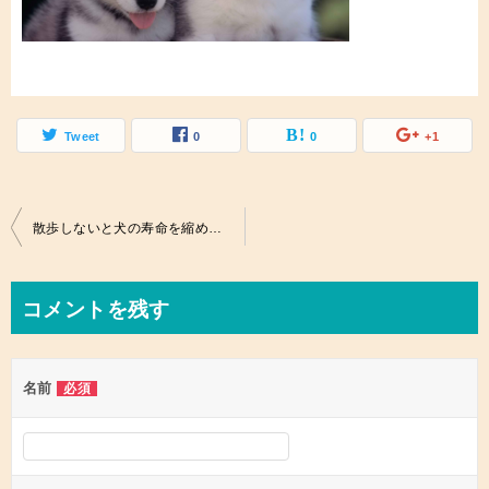
Tweet
0
0
+1
投
散歩しないと犬の寿命を縮めるの？ストレスをうまく減らす方法とは。
稿
ナ
コメントを残す
ビ
ゲ
名前
必須
ー
シ
ョ