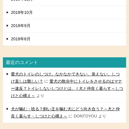
2018年10月
2018年9月
2018年8月
最近のコメント
愛犬のトイレのしつけ。なかなかできない、覚えない。しつ
け直しは難しい？
に
愛犬の散歩中にトイレをさせるのはマナ
ー違反？トイレしないしつけとは。 | 犬と仲良く暮らす～しつ
けと心構え～
より
犬が噛む・唸る？飼い主を噛む犬にどう向き合う？～犬と仲
良く暮らす・しつけと心構え～
に
DONTOYOU
より