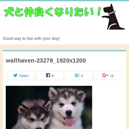
Good way to live with your dog!
wallhaven-23278_1920x1200
Tweet
0
0
+1