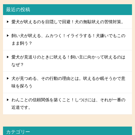
最近の投稿
愛犬が吠えるのを目隠しで回避！犬の無駄吠えの苦情対策。
飼い犬が吠える、ムカつく！イライラする！犬嫌いでもこの
まま飼う？
愛犬が見送りのときに吠える！飼い主に向かって吠えるのは
なぜ？
犬が見つめる、その行動の理由とは。吠えるか眠そうかで意
味を探ろう
わんことの信頼関係を築くこと！しつけには、それが一番の
近道です。
カテゴリー