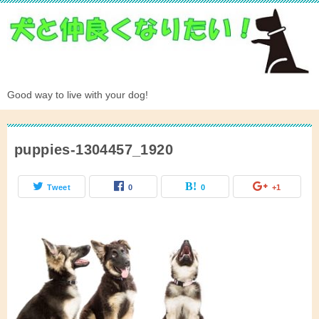
Good way to live with your dog!
puppies-1304457_1920
Tweet
0
0
+1