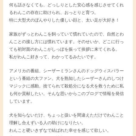
何も話さなくても、どっしりとした安心感を感じさせてくれ
るわんこの存在に助けられ、おっとりと育つ。
特に大型犬のぼんやりした優しい顔と、太い足が大好き！
家族がずっとわんこを飼っていて慣れていたので、自然とわ
んことの接し方には慣れています。そのせいか、どこに行っ
ても初対面のわんこがしっぽを振って挨拶に来てくれる。
私がわんこ好きって、わかってるみたいです。
アメリカの番組、シーザーミランさんのドッグウィスパラー
という番組の大ファン。犬を熟知したシーザーさんのしつけ
マジックに感動。捨てられて殺処分になる犬を救うために私
も何か貢献したい。そんな思いからこのブログで情報を発信
しています。
犬を知らないだけ、ちょっと扱いを間違えただけでわんこと
理解し合えずいる人の助けになりたい。
わんこと硬いきずなで結ばれた幸せを感じて欲しい。