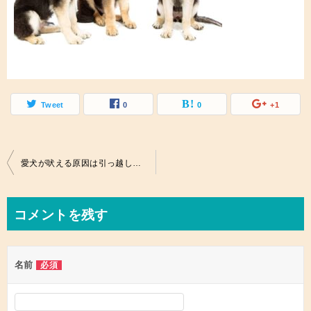
Tweet
0
0
+1
投
愛犬が吠える原因は引っ越し後のストレス！心のケアと手続きは万端？
稿
ナ
コメントを残す
ビ
ゲ
名前
必須
ー
シ