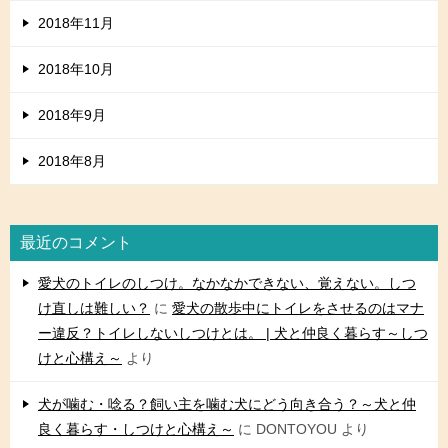
2018年11月
2018年10月
2018年9月
2018年8月
最近のコメント
愛犬のトイレのしつけ。なかなかできない、覚えない。しつ
け直しは難しい？
に
愛犬の散歩中にトイレをさせるのはマナ
ー違反？トイレしないしつけとは。 | 犬と仲良く暮らす～しつ
けと心構え～
より
犬が噛む・唸る？飼い主を噛む犬にどう向き合う？～犬と仲
良く暮らす・しつけと心構え～
に
DONTOYOU
より