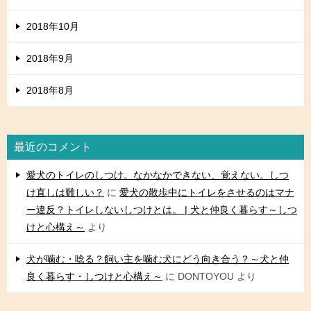
2018年10月
2018年9月
2018年8月
最近のコメント
愛犬のトイレのしつけ。なかなかできない、覚えない。しつ
け直しは難しい？
に
愛犬の散歩中にトイレをさせるのはマナ
ー違反？トイレしないしつけとは。 | 犬と仲良く暮らす～しつ
けと心構え～
より
犬が噛む・唸る？飼い主を噛む犬にどう向き合う？～犬と仲
良く暮らす・しつけと心構え～
に
DONTOYOU
より