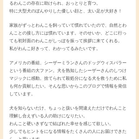
るわんこの存在に助けられ、おっとりと育つ。
特に大型犬のぼんやりした優しい顔と、太い足が大好き！
家族がずっとわんこを飼っていて慣れていたので、自然とわ
んことの接し方には慣れています。そのせいか、どこに行っ
ても初対面のわんこがしっぽを振って挨拶に来てくれる。
私がわんこ好きって、わかってるみたいです。
アメリカの番組、シーザーミランさんのドッグウィスパラー
という番組の大ファン。犬を熟知したシーザーさんのしつけ
マジックに感動。捨てられて殺処分になる犬を救うために私
も何か貢献したい。そんな思いからこのブログで情報を発信
しています。
犬を知らないだけ、ちょっと扱いを間違えただけでわんこと
理解し合えずいる人の助けになりたい。
わんこと硬いきずなで結ばれた幸せを感じて欲しい。
少しでもヒントをになる情報をたくさんの人にお届けできた