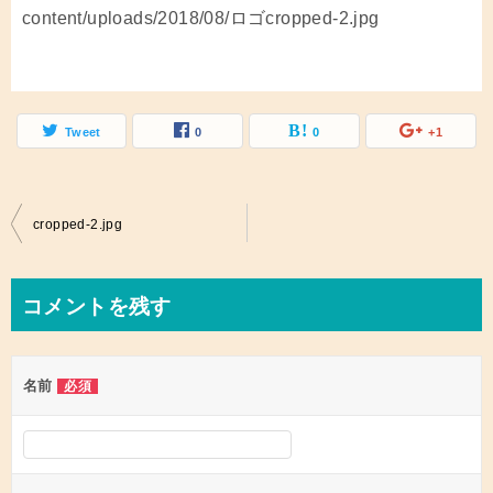
content/uploads/2018/08/ロゴcropped-2.jpg
Tweet
0
0
+1
投
cropped-2.jpg
稿
ナ
コメントを残す
ビ
ゲ
名前
必須
ー
シ
ョ