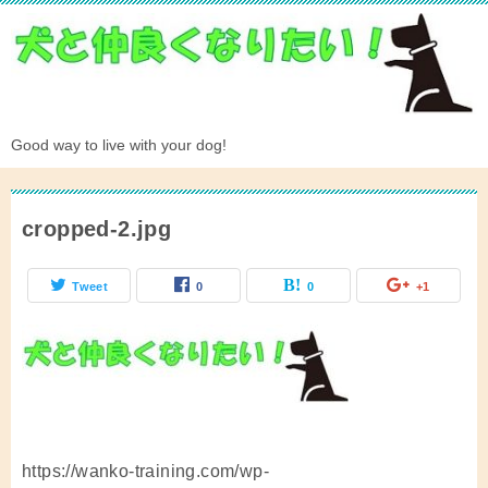
Good way to live with your dog!
cropped-2.jpg
Tweet
0
0
+1
https://wanko-training.com/wp-