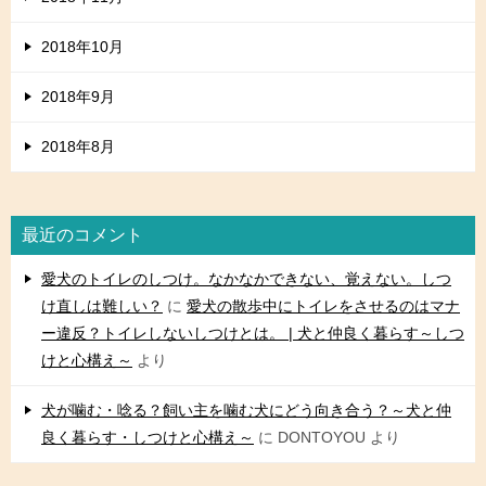
2018年10月
2018年9月
2018年8月
最近のコメント
愛犬のトイレのしつけ。なかなかできない、覚えない。しつ
け直しは難しい？
に
愛犬の散歩中にトイレをさせるのはマナ
ー違反？トイレしないしつけとは。 | 犬と仲良く暮らす～しつ
けと心構え～
より
犬が噛む・唸る？飼い主を噛む犬にどう向き合う？～犬と仲
良く暮らす・しつけと心構え～
に
DONTOYOU
より