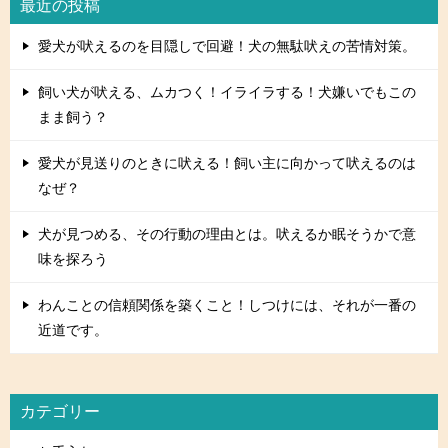
最近の投稿
愛犬が吠えるのを目隠しで回避！犬の無駄吠えの苦情対策。
飼い犬が吠える、ムカつく！イライラする！犬嫌いでもこの
まま飼う？
愛犬が見送りのときに吠える！飼い主に向かって吠えるのは
なぜ？
犬が見つめる、その行動の理由とは。吠えるか眠そうかで意
味を探ろう
わんことの信頼関係を築くこと！しつけには、それが一番の
近道です。
カテゴリー