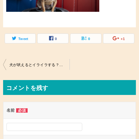
Tweet
0
0
+1
投
犬が吠えるとイライラする？！しつけに苦戦する飼い主の悩ましい夜。
稿
ナ
コメントを残す
ビ
ゲ
名前
必須
ー
シ
ョ