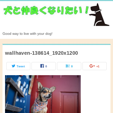
Good way to live with your dog!
wallhaven-138614_1920x1200
Tweet
0
0
+1