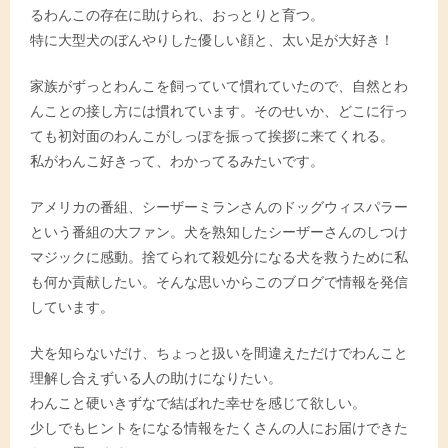
るわんこの存在に助けられ、おっとりと育つ。
特に大型犬のぼんやりした優しい顔と、太い足が大好き！
家族がずっとわんこを飼っていて慣れていたので、自然とわ
んことの接し方には慣れています。そのせいか、どこに行っ
ても初対面のわんこがしっぽを振って挨拶に来てくれる。
私がわんこ好きって、わかってるみたいです。
アメリカの番組、シーザーミランさんのドッグウィスパラー
という番組の大ファン。犬を熟知したシーザーさんのしつけ
マジックに感動。捨てられて殺処分になる犬を救うために私
も何か貢献したい。そんな思いからこのブログで情報を発信
しています。
犬を知らないだけ、ちょっと扱いを間違えただけでわんこと
理解し合えずいる人の助けになりたい。
わんこと硬いきずなで結ばれた幸せを感じて欲しい。
少しでもヒントをになる情報をたくさんの人にお届けできた