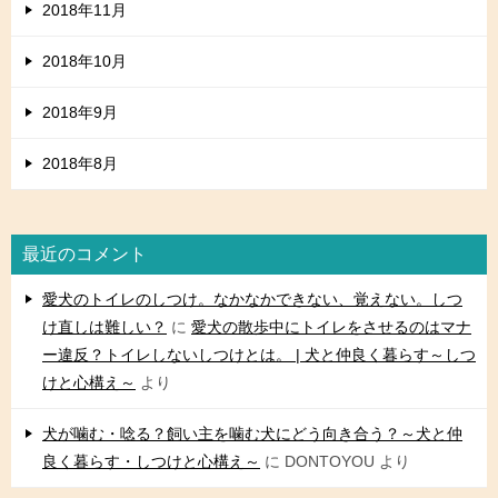
2018年11月
2018年10月
2018年9月
2018年8月
最近のコメント
愛犬のトイレのしつけ。なかなかできない、覚えない。しつ
け直しは難しい？
に
愛犬の散歩中にトイレをさせるのはマナ
ー違反？トイレしないしつけとは。 | 犬と仲良く暮らす～しつ
けと心構え～
より
犬が噛む・唸る？飼い主を噛む犬にどう向き合う？～犬と仲
良く暮らす・しつけと心構え～
に
DONTOYOU
より