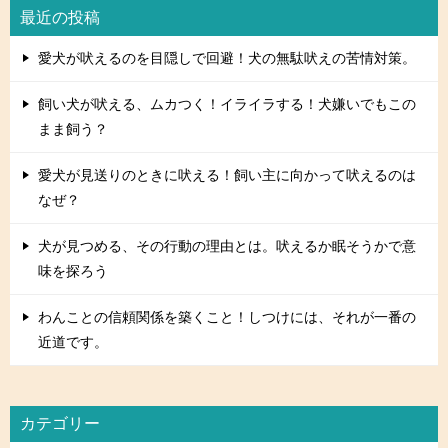
最近の投稿
愛犬が吠えるのを目隠しで回避！犬の無駄吠えの苦情対策。
飼い犬が吠える、ムカつく！イライラする！犬嫌いでもこの
まま飼う？
愛犬が見送りのときに吠える！飼い主に向かって吠えるのは
なぜ？
犬が見つめる、その行動の理由とは。吠えるか眠そうかで意
味を探ろう
わんことの信頼関係を築くこと！しつけには、それが一番の
近道です。
カテゴリー