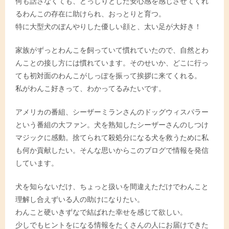
何も話さなくても、どっしりとした安心感を感じさせてくれ
るわんこの存在に助けられ、おっとりと育つ。
特に大型犬のぼんやりした優しい顔と、太い足が大好き！
家族がずっとわんこを飼っていて慣れていたので、自然とわ
んことの接し方には慣れています。そのせいか、どこに行っ
ても初対面のわんこがしっぽを振って挨拶に来てくれる。
私がわんこ好きって、わかってるみたいです。
アメリカの番組、シーザーミランさんのドッグウィスパラー
という番組の大ファン。犬を熟知したシーザーさんのしつけ
マジックに感動。捨てられて殺処分になる犬を救うために私
も何か貢献したい。そんな思いからこのブログで情報を発信
しています。
犬を知らないだけ、ちょっと扱いを間違えただけでわんこと
理解し合えずいる人の助けになりたい。
わんこと硬いきずなで結ばれた幸せを感じて欲しい。
少しでもヒントをになる情報をたくさんの人にお届けできた