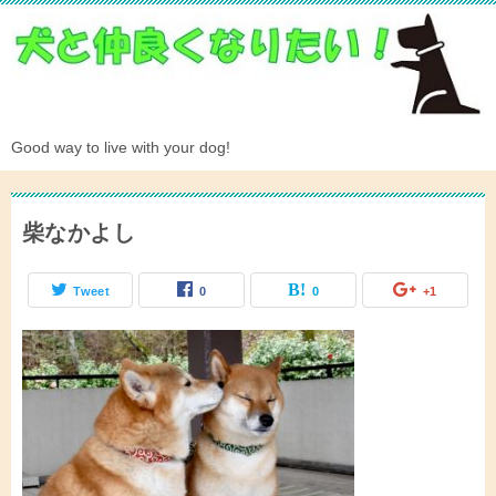
Good way to live with your dog!
柴なかよし
Tweet
0
0
+1