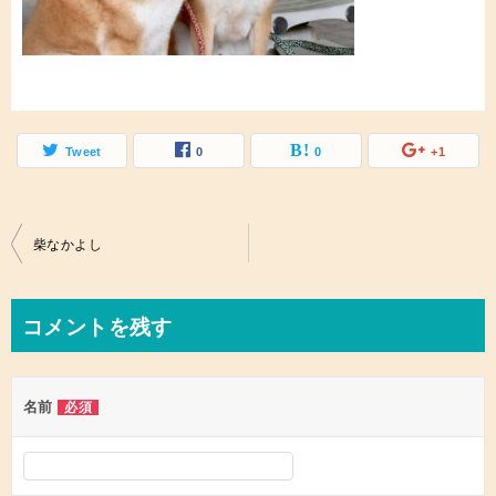
Tweet
0
0
+1
投
柴なかよし
稿
ナ
コメントを残す
ビ
ゲ
名前
必須
ー
シ
ョ