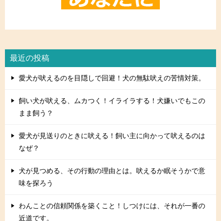
最近の投稿
愛犬が吠えるのを目隠しで回避！犬の無駄吠えの苦情対策。
飼い犬が吠える、ムカつく！イライラする！犬嫌いでもこの
まま飼う？
愛犬が見送りのときに吠える！飼い主に向かって吠えるのは
なぜ？
犬が見つめる、その行動の理由とは。吠えるか眠そうかで意
味を探ろう
わんことの信頼関係を築くこと！しつけには、それが一番の
近道です。